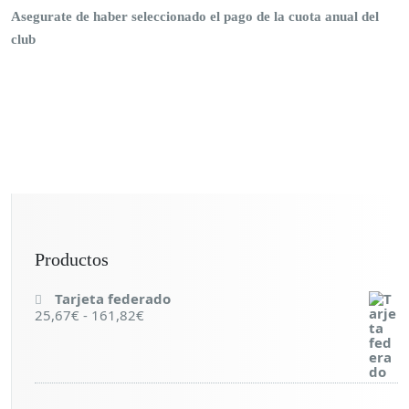
Asegurate de haber seleccionado el pago de la cuota anual del
club
Productos
Tarjeta federado
25,67
€
-
161,82
€
R
a
n
g
o
d