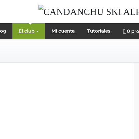
log
El club
Mi cuenta
Tutoriales
0 pr