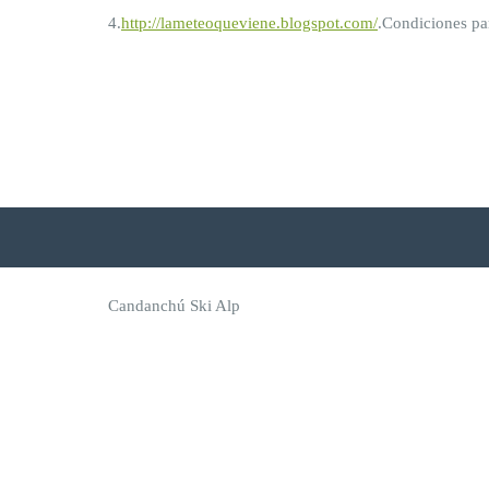
4.
http://lameteoqueviene.blogspot.com/
.Condiciones par
Candanchú Ski Alp