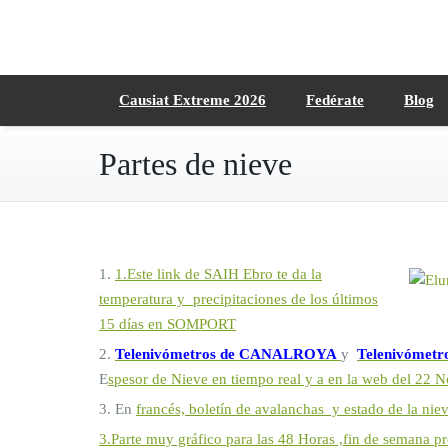
Saltar
al
contenido
Causiat Extreme 2026
Fedérate
Blog
Partes de nieve
1.
1
.Este link de SAIH Ebro te da la
temperatura y precipitaciones de los últimos
15 días en SOMPORT
2.
Telenivómetros de CANALROYA
y
Telenivómetr
E
spesor de Nieve en tiempo real y a en la web del 22 
3. En
francés, boletín de avalanchas y estado de la nie
3.Parte muy gráfico para las 48 Horas ,fin de semana 