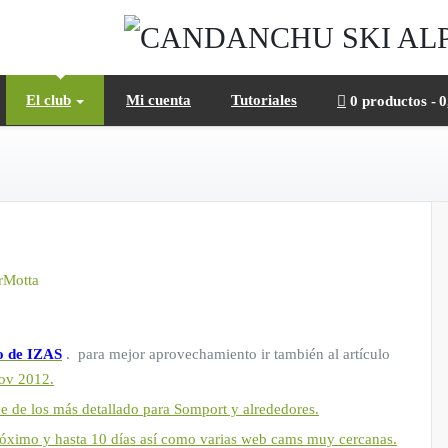
El club
Mi cuenta
Tutoriales
0 productos
0
o de IZAS
. para mejor aprovechamiento ir también al artículo
Nov 2012.
ve de los más detallado para Somport y alrededores.
próximo y hasta 10 días así como varias web cams muy cercanas.