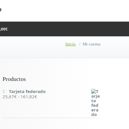
,00€
Inicio
/
Mi cuenta
Productos
Tarjeta federado
25,67
€
-
161,82
€
R
a
n
g
o
d
e