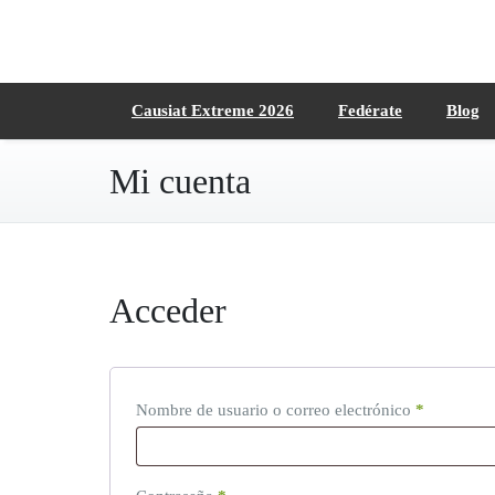
Saltar
al
contenido
Causiat Extreme 2026
Fedérate
Blog
Mi cuenta
Acceder
Nombre de usuario o correo electrónico
*
O
b