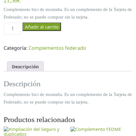
21,56
€
Complemento bici de montaña. Es un complemento de la Tarjeta de
Federado; no se puede comprar sin la tarjeta.
C
Añadir al carrito
o
m
p
Categoría:
Complementos federado
l
e
m
Descripción
e
n
Descripción
t
o
Complemento bici de montaña. Es un complemento de la Tarjeta de
B
Federado; no se puede comprar sin la tarjeta.
T
T
Productos relacionados
c
a
n