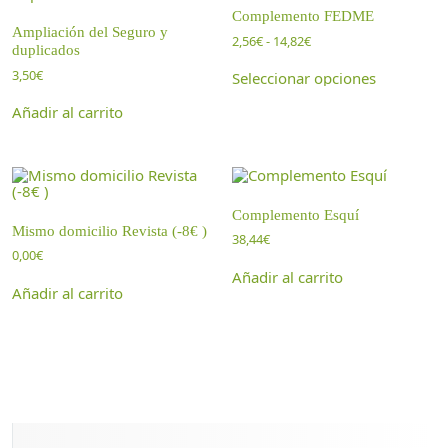
t
Complemento FEDME
i
Ampliación del Seguro y
2,56
€
-
14,82
€
duplicados
d
R
a
3,50
€
a
Seleccionar opciones
n
E
d
g
s
Añadir al carrito
o
t
d
e
e
p
p
r
r
o
e
d
c
Complemento Esquí
u
i
Mismo domicilio Revista (-8€ )
c
38,44
€
o
t
0,00
€
s:
o
Añadir al carrito
d
t
Añadir al carrito
e
i
s
e
d
n
e
e
2,
m
5
ú
6
l
€
t
h
i
a
p