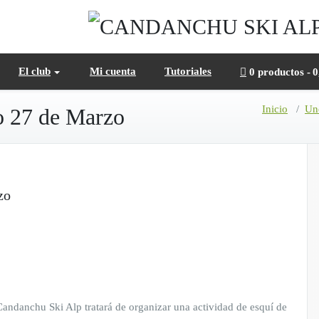
El club
Mi cuenta
Tutoriales
0 productos
0
Inicio
/
Un
 o 27 de Marzo
zo
andanchu Ski Alp tratará de organizar una actividad de esquí de