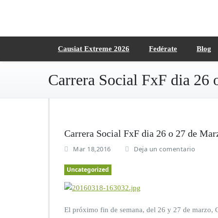
Saltar
al
contenido
Causiat Extreme 2026
Fedérate
Blog
Carrera Social FxF dia 26
Carrera Social FxF dia 26 o 27 de Mar
Mar 18,2016
Deja un comentario
Uncategorized
El próximo fin de semana, del 26 y 27 de marzo, C