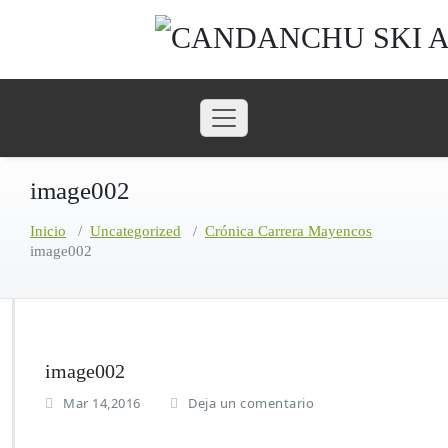
Saltar
al
contenido
image002
Inicio
/
Uncategorized
/
Crónica Carrera Mayencos
image002
image002
Mar 14,2016
Deja un comentario