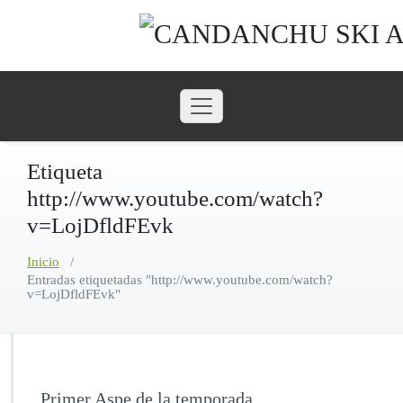
Saltar
al
contenido
Etiqueta
http://www.youtube.com/watch?
v=LojDfldFEvk
Inicio
/
Entradas etiquetadas "http://www.youtube.com/watch?
v=LojDfldFEvk"
Primer Aspe de la temporada