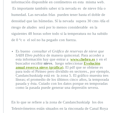
información disponible en centímetros en esta misma web.
Es importante también saber si la nevada es de nieve fría o
humedad. Las nevadas frías pueden tener hasta el doble de
densidad que las húmedas. Sí la nevada supera 30 cms /día el
riesgo de aludes será por lo menos considerable en la
siguientes 48 horas sobre todo si la temperatura no ha subido
de 0 ºc o el sol no ha pegado con fuerza.
Es bueno
consultar el Gráfico de reservas de nieve que
SAIH Ebro publica
de manera quincenal. Para acceder a
esta información hay que entrar a
www.chebro.es
y en el
buscador escribir
nieve
, luego seleccionar
Evolución
anual reserva nieve (gráfica)
.
El pdf que se obtiene es
para todo el Pirineo pero dividido en sectores., por ejemplo,
Candanchuskialp está en la zona 5. El gráfico muestra tres
líneas; el promedio de los últimos cinco años, la temporada
pasada y ésta. Cuiado con los datos porque en temporadas
como la pasada puede generar una depresión severa.
En lo que se refiere a la zona de Candanchuskialp los dos
Telenivómetros están situados en la rinconada de Canal Roya