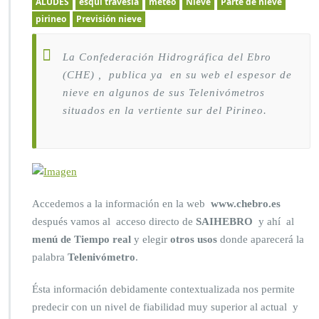
ALUDES
esquí travesía
meteo
Nieve
Parte de nieve
pirineo
Previsión nieve
La Confederación Hidrográfica del Ebro
(CHE) , publica ya en su web el espesor de
nieve en algunos de sus Telenivómetros
situados en la vertiente sur del Pirineo.
Accedemos a la información en la web
www.chebro.es
después vamos al
acceso directo de
SAIHEBRO
y ahí al
menú de Tiempo real
y elegir
otros usos
donde aparecerá la
palabra
Telenivómetro
.
Ésta información debidamente contextualizada nos permite
predecir con un nivel de fiabilidad muy superior al actual y