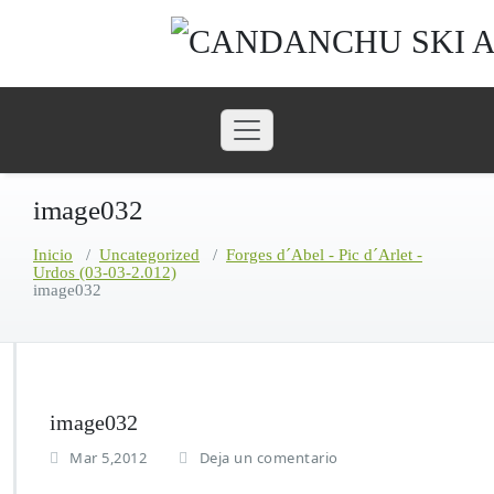
Saltar
al
contenido
image032
Inicio
/
Uncategorized
/
Forges d´Abel - Pic d´Arlet -
Urdos (03-03-2.012)
image032
image032
Mar 5,2012
Deja un comentario