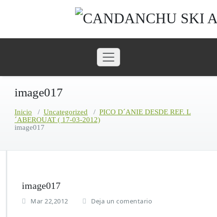
Saltar
al
contenido
image017
Inicio
/
Uncategorized
/
PICO D´ANIE DESDE REF. L
´ABEROUAT ( 17-03-2012)
image017
image017
Mar 22,2012
Deja un comentario